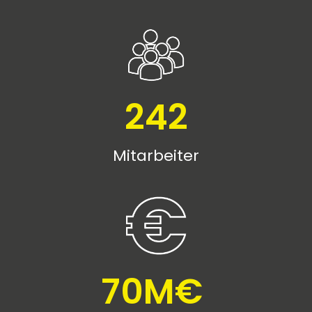
242
Mitarbeiter
70
M€ 